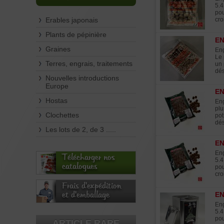
5.4
pou
Erables japonais
cro
Plants de pépinière
E
Graines
Eng
Le 
Terres, engrais, traitements
un 
dés
Nouvelles introductions
Europe
EN
Hostas
Eng
plu
Clochettes
pot
dés
Les lots de 2, de 3 .....
EN
Eng
Télécharger nos
5.4
catalogues
pou
cro
Frais d'expédition
et d'emballage
EN
Eng
5.4
pou
ARTICLE RARE