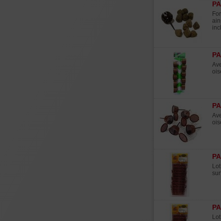
PA
For
ain
inc
PA
Ave
ois
PA
Ave
ois
PA
Lot
sur
PA
Lot