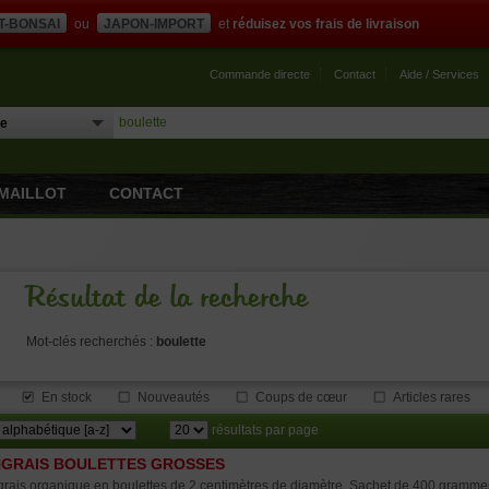
T-BONSAI
ou
JAPON-IMPORT
et
réduisez vos frais de livraison
Commande directe
Contact
Aide / Services
MAILLOT
CONTACT
Résultat de la recherche
Mot-clés recherchés :
boulette
En stock
Nouveautés
Coups de cœur
Articles rares
résultats par page
GRAIS BOULETTES GROSSES
rais organique en boulettes de 2 centimètres de diamètre. Sachet de 400 grammes.