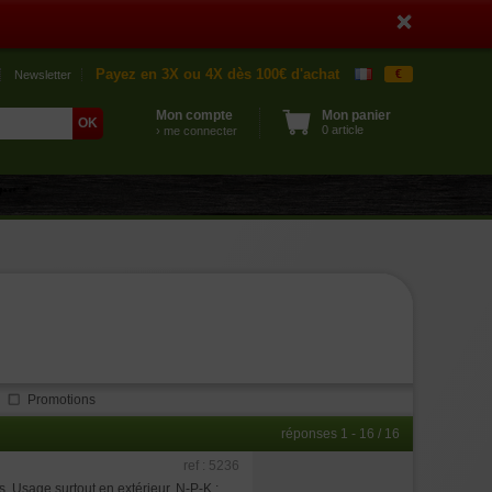
Payez en 3X ou 4X dès 100€ d'achat
€
Newsletter
Mon compte
Mon panier
0 article
› me connecter
Promotions
réponses 1 - 16 / 16
ref : 5236
 Usage surtout en extérieur. N-P-K :