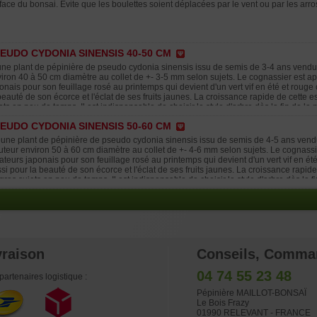
face du bonsai. Evite que les boulettes soient déplacées par le vent ou par les ar
EUDO CYDONIA SINENSIS 40-50 CM
ne plant de pépinière de pseudo cydonia sinensis issu de semis de 3-4 ans vendu en
iron 40 à 50 cm diamètre au collet de +- 3-5 mm selon sujets. Le cognassier est a
onais pour son feuillage rosé au printemps qui devient d'un vert vif en été et rou
beauté de son écorce et l'éclat de ses fruits jaunes. La croissance rapide de cette
ets en peu de temps. Il est indispensable de choisir le style d'arbre dès la fin de la
ligatures sur ce tronc encore souple vous permettra de donner le mouvement et de d
EUDO CYDONIA SINENSIS 50-60 CM
s vous conseillons vivement de continuer la culture en terre akadama avec une fe
t au biogold soit avec de l'engrais boulettes.
une plant de pépinière de pseudo cydonia sinensis issu de semis de 4-5 ans vendu e
teur environ 50 à 60 cm diamètre au collet de +- 4-6 mm selon sujets. Le cognassi
teurs japonais pour son feuillage rosé au printemps qui devient d'un vert vif en é
si pour la beauté de son écorce et l'éclat de ses fruits jaunes. La croissance rapi
gros sujets en peu de temps. Il est indispensable de choisir le style d'arbre dès la 
e de fil de ligatures sur ce tronc encore souple vous permettra de donner le mouve
cet arbre. Nous vous conseillons vivement de continuer la culture en terre akadama
ovembre soit au biogold soit avec de l'engrais boulettes.
vraison
Conseils, Comma
04 74 55 23 48
partenaires logistique :
Pépinière MAILLOT-BONSAÏ
Le Bois Frazy
01990 RELEVANT - FRANCE