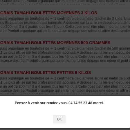
issance désirée.Produit organique qui en fermentation dégage une odeur et attire
te métallique solide de 8 kilos permet une conservation au sec de plus de 3 ans.
GRAIS TAMAHI BOULETTES MOYENNES 3 KILOS
rais organique en boulettes de +- 1 centimètre de diamètre. Sachet de 3 kilos. Usag
s utilisé par les professionnels japonais. A déposer sur la terre en début de printe
 de 200 mm 3 à 4 grains tous les 45 jours.Cette dose peut être plus importante en f
irée.Produit organique qui en fermentation dégage une odeur et attire des insectes
GRAIS TAMAHI BOULETTES MOYENNES 500 GRAMMES
rais organique en boulettes de +- 1 centimètre de diamètre. Sachet de 500 gramme
.1 Le plus utilisé par les professionnels japonais. A déposer sur la terre en début 
r un pot de 200 mm 3 à 4 grains tous les 45 jours.Cette dose peut être plus importa
issance désirée. Produit organique qui en fermentation dégage une odeur et peut at
GRAIS TAMAHI BOULETTES PETITES 8 KILOS
rais organique en boulettes de +- 1 centimètre de diamètre. Boite en métal de 8 kil
.1 Le plus utilisé par les professionnels japonais. A déposer sur la terre en début 
r un pot de 200 mm 3 à 4 grains tous les 45 jours.Cette dose peut être plus importa
issance désirée.Produit organique qui en fermentation dégage une odeur et attire
te métallique solide de 8 kilos permet une conservation au sec de plus de 3 ans.
NIER À BOULETTES PAR 10 SUR PIED SPHÉRIQUE GM.
Pensez à venir sur rendez vous. 04 74 55 23 48 merci.
me sphérique qui maintient bien l'engrais avec piquet de fixation. Plastique marron
si ne seront pas touchées par les oiseaux et déplacées par les intempéries. Ø 38 
lus 60 mm.
OK