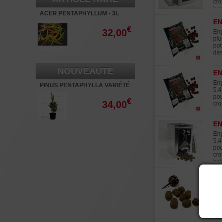
cro
boi
ACER PENTAPHYLLUM - 3L
EN
€
32,00
Eng
plu
pot
dés
NOUVEAUTÉ
EN
Eng
PINUS PENTAPHYLLA VARIÉTÉ
5.4
"RYU JU" POT 3 LITRES
pou
€
34,00
cro
EN
Eng
5.4
pou
cro
boi
PA
For
ain
inc