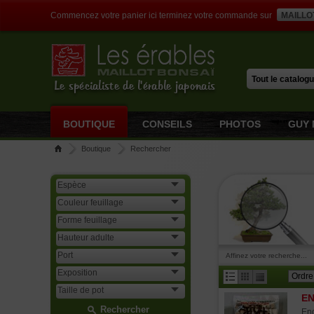
Commencez votre panier ici terminez votre commande sur
MAILLO
Le spécialiste de l'érable japonais
BOUTIQUE
CONSEILS
PHOTOS
GUY 
Boutique
Rechercher
Affinez votre recherche...
EN
Rechercher
Eng