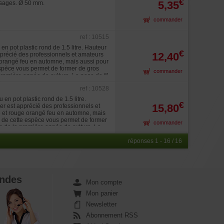
€
5,35
rosages. Ø 50 mm.
commander
ref : 10515
 pot plastic rond de 1.5 litre. Hauteur
€
12,40
pprécié des professionnels et amateurs
ge orangé feu en automne, mais aussi pour
 espèce vous permet de former de gros
commander
 première année de culture. La pose de fil
éterminer ensuite l'avenir de cet arbre.
ref : 10528
rtilisation mensuelle de mai à novembre
n pot plastic rond de 1.5 litre.
€
15,80
er est apprécié des professionnels et
té et rouge orangé feu en automne, mais
de de cette espèce vous permet de former
commander
fin de la première année de culture. La
ment et de déterminer ensuite l'avenir
 avec une fertilisation mensuelle de mai
réponses 1 - 16 / 16
ndes
Mon compte
Mon panier
Newsletter
Abonnement RSS