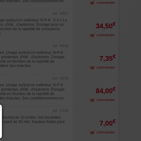
 des insectes. Son conditionnement en
commander
ref : 6807
e surtout en extérieur. N-P-K : 5.4.1 Le
€
34,50
mps ,d'été , d'automne. Dosage pour un
onction de la rapidité de croissance
.
commander
ref : 6646
s. Usage surtout en extérieur. N-P-K :
€
7,35
de printemps ,d'été , d'automne. Dosage
nte en fonction de la rapidité de
tirer des insectes.
commander
ref : 9535
os. Usage surtout en extérieur. N-P-K :
€
84,00
de printemps ,d'été , d'automne. Dosage
nte en fonction de la rapidité de
 des insectes. Son conditionnement en
commander
ref : 5794
. Sachet de 10 unités. Vos boulettes
€
7,00
mm pied de 30 mm. Hauteur totale pied
commander