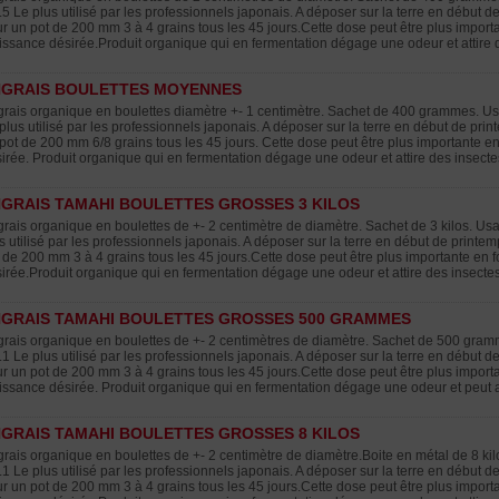
.5 Le plus utilisé par les professionnels japonais. A déposer sur la terre en début 
r un pot de 200 mm 3 à 4 grains tous les 45 jours.Cette dose peut être plus importa
issance désirée.Produit organique qui en fermentation dégage une odeur et attire 
NGRAIS BOULETTES MOYENNES
rais organique en boulettes diamètre +- 1 centimètre. Sachet de 400 grammes. Usag
plus utilisé par les professionnels japonais. A déposer sur la terre en début de pri
pot de 200 mm 6/8 grains tous les 45 jours. Cette dose peut être plus importante en
irée. Produit organique qui en fermentation dégage une odeur et attire des insecte
GRAIS TAMAHI BOULETTES GROSSES 3 KILOS
rais organique en boulettes de +- 2 centimètre de diamètre. Sachet de 3 kilos. Usag
s utilisé par les professionnels japonais. A déposer sur la terre en début de printe
 de 200 mm 3 à 4 grains tous les 45 jours.Cette dose peut être plus importante en f
irée.Produit organique qui en fermentation dégage une odeur et attire des insectes
GRAIS TAMAHI BOULETTES GROSSES 500 GRAMMES
rais organique en boulettes de +- 2 centimètres de diamètre. Sachet de 500 gramm
.1 Le plus utilisé par les professionnels japonais. A déposer sur la terre en début 
r un pot de 200 mm 3 à 4 grains tous les 45 jours.Cette dose peut être plus importa
issance désirée. Produit organique qui en fermentation dégage une odeur et peut at
GRAIS TAMAHI BOULETTES GROSSES 8 KILOS
rais organique en boulettes de +- 2 centimètre de diamètre.Boite en métal de 8 kilo
.1 Le plus utilisé par les professionnels japonais. A déposer sur la terre en début 
r un pot de 200 mm 3 à 4 grains tous les 45 jours.Cette dose peut être plus importa