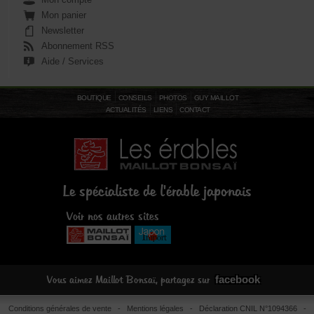
Mon panier
Newsletter
Abonnement RSS
Aide / Services
BOUTIQUE
CONSEILS
PHOTOS
GUY MAILLOT
ACTUALITÉS
LIENS
CONTACT
Le spécialiste de l'érable japonais
Voir nos autres sites
facebook
Vous aimez Maillot Bonsaï, partagez sur
Conditions générales de vente
-
Mentions légales
- Déclaration CNIL N°1094366 -