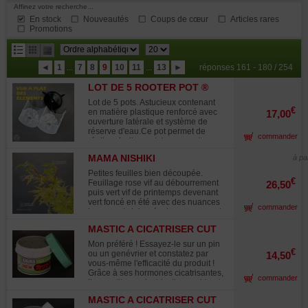
Affinez votre recherche...
En stock
Nouveautés
Coups de cœur
Articles rares
Promotions
résultats
◄
1
...
7
8
9
10
11
...
13
►
réponses 161 - 180 / 254
par
LOT DE 5 ROOTER POT ®
page
BIG SYSTÉME DE
Lot de 5 pots. Astucieux contenant
MARCOTTAGE
€
en matière plastique renforcé avec
17,00
ouverture latérale et système de
réserve d'eau.Ce pot permet de
commander
réaliser facilement des marcottes sur
tous végétaux arbres et arbustes soit
MAMA NISHIKI
à pa
pour la réalisation de bonsai ou
simplement pour la multiplication de
Petites feuilles bien découpée.
vos végétaux difficile à semer ou
€
Feuillage rose vif au débourrement
26,50
bouturer.Notice explicative en
puis vert vif de printemps devenant
français jointe au colis. Hauteur 150
vert foncé en été avec des nuances
commander
mm, Ø 120 mm. Pour des troncs de
jaune vert clair prés des nervures et
15 à 25 mm de diamètre.Pratiquez
jaune orangé en automne.
une décortication annulaire et y
MASTIC A CICATRISER CUT
placer le rooter pot avec un mélange
PASTA POUR CONIFÈRES
Mon préféré ! Essayez-le sur un pin
de sphaigne ou sphaigne et terre
160 G
€
ou un genévrier et constatez par
14,50
akadama fermez le pot par les
vous-même l'efficacité du produit !
crochets et placer le couvercle qui
Grâce à ses hormones cicatrisantes,
favorise la récupération de l'eau de
commander
il garantit une cicatrisation rapide et
pluie de par sa forme en entonnoir.
parfaite. Très apprécié pour ses
Une réserve d'eau au fond du pot
MASTIC A CICATRISER CUT
résultats impressionnants, ce produit
assure une hydratation suffisante du