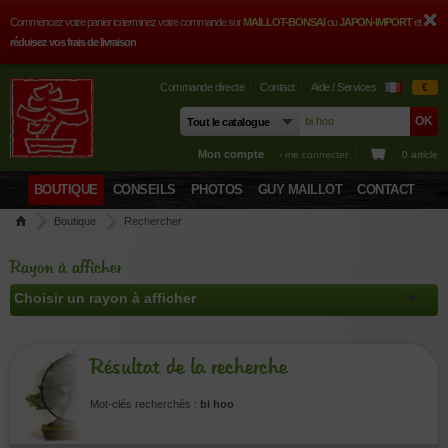
Commencez votre panier ici terminez votre commande sur
MAILLOT-BONSAI
ou
JAPON-IMPORT
et
réduisez vos frais de livraison
Commande directe
Contact
Aide / Services
€
Mon compte
› me connecter
0 article
BOUTIQUE
CONSEILS
PHOTOS
GUY MAILLOT
CONTACT
Boutique
Rechercher
Rayon à afficher
Résultat de la recherche
Mot-clés recherchés :
bi hoo