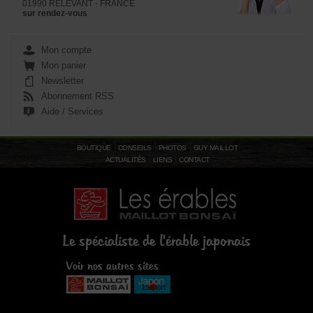
01990 RELEVANT - FRANCE
sur rendez-vous
Mon compte
Mon panier
Newsletter
Abonnement RSS
Aide / Services
BOUTIQUE
CONSEILS
PHOTOS
GUY MAILLOT
ACTUALITÉS
LIENS
CONTACT
Le spécialiste de l'érable japonais
Voir nos autres sites