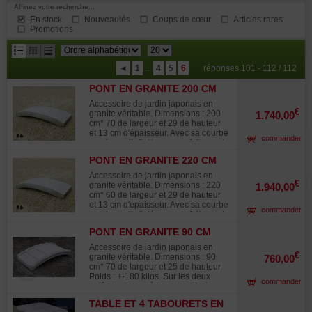
Affinez votre recherche...
En stock
Nouveautés
Coups de cœur
Articles rares
Promotions
résultats
◄
1
...
4
5
6
réponses 101 - 112 / 112
par
PONT EN GRANITE 200 CM
page
Accessoire de jardin japonais en
€
granite véritable. Dimensions : 200
1.740,00
cm* 70 de largeur et 29 de hauteur
et 13 cm d'épaisseur. Avec sa courbe
commander
gracieuse il s'intégrera parfaitement
a votre jardin pour enjamber un
PONT EN GRANITE 220 CM
ruisseau. Poids : +- 550 kilos. Nos
éléments de jardin (bassins,
Accessoire de jardin japonais en
lanternes en granite, pierres et pas
€
granite véritable. Dimensions : 220
1.940,00
japonais) sont généralement stocké
cm* 60 de largeur et 29 de hauteur
en extérieur. En effet la patine et
et 13 cm d'épaisseur. Avec sa courbe
commander
l'aspect ancien ainsi obtenu (lichens
gracieuse il s'intégrera parfaitement
et mousses) apportent un caractère
a votre jardin pour enjamber un
supplémentaire d'authenticité
PONT EN GRANITE 90 CM
ruisseau. Poids : +- 550 kilos. Nos
généralement très apprécié dans
éléments de jardin (bassins,
Accessoire de jardin japonais en
l'art du jardin japonais traditionnel.
lanternes en granite, pierres et pas
€
granite véritable. Dimensions : 90
760,00
japonais) sont généralement stocké
cm* 70 de largeur et 25 de hauteur.
en extérieur. En effet la patine et
Poids : +-180 kilos. Sur les deux
commander
l'aspect ancien ainsi obtenu (lichens
cotés partie supérieure motifs de
et mousses) apportent un caractère
bambous. Nos éléments de jardin
supplémentaire d'authenticité
TABLE ET 4 TABOURETS EN
(bassins, lanternes en granite,