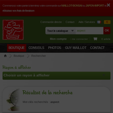
Commencez votre panier ici terminez votre commande sur
MAILLOT-BONSAI
ou
JAPON-IMPORT
et
réduisez vos frais de livraison
Commande directe
Contact
Aide / Services
€
Mon compte
› me connecter
0 article
BOUTIQUE
CONSEILS
PHOTOS
GUY MAILLOT
CONTACT
Boutique
Rechercher
Rayon à afficher
Résultat de la recherche
Mot-clés recherchés :
aspect