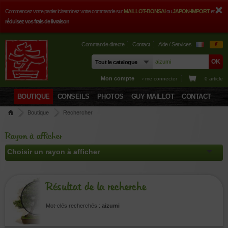
Commencez votre panier ici terminez votre commande sur
MAILLOT-BONSAI
ou
JAPON-IMPORT
et
réduisez vos frais de livraison
Commande directe
Contact
Aide / Services
€
Mon compte
› me connecter
0 article
BOUTIQUE
CONSEILS
PHOTOS
GUY MAILLOT
CONTACT
Boutique
Rechercher
Rayon à afficher
Résultat de la recherche
Mot-clés recherchés :
aizumi