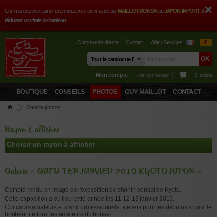
Commencez votre panier ici terminez votre commande sur
MAILLOT-BONSAI
ou
JAPON-IMPORT
et
réduisez vos frais de livraison
Commande directe
Contact
Aide / Services
€
Mon compte
› me connecter
0 article
BOUTIQUE
CONSEILS
PHOTOS
GUY MAILLOT
CONTACT
Galerie photos
Rayon à afficher
Galerie « GAFU TEN JANVIER 2019 KYOTO JAPON »
Compte rendu en image de l'exposition de shohin bonsai de Kyoto.
Cette exposition a eu lieu cette année les 11-12-13 janvier 2019.
Concours amateurs et stand professionnels, ateliers pour les débutants pour le
bonheur de tous les amateurs du bonsaï.