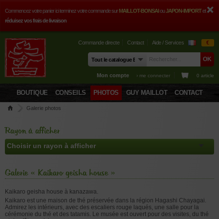
Commencez votre panier ici terminez votre commande sur
MAILLOT-BONSAI
ou
JAPON-IMPORT
et
réduisez vos frais de livraison
Commande directe
Contact
Aide / Services
€
Mon compte
› me connecter
0 article
BOUTIQUE
CONSEILS
PHOTOS
GUY MAILLOT
CONTACT
Galerie photos
Rayon à afficher
Galerie « Kaikaro geisha house »
Kaikaro geisha house à kanazawa.
Kaikaro est une maison de thé préservée dans la région Hagashi Chayagai.
Admirez les intérieurs, avec des escaliers rouge laqués, une salle pour la
cérémonie du thé et des tatamis. Le musée est ouvert pour des visites, du thé