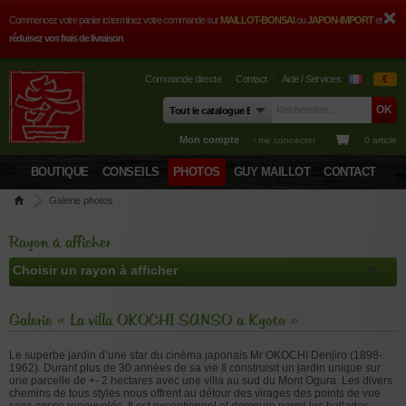
Commencez votre panier ici terminez votre commande sur
MAILLOT-BONSAI
ou
JAPON-IMPORT
et
réduisez vos frais de livraison
Commande directe
Contact
Aide / Services
€
Mon compte
› me connecter
0 article
BOUTIQUE
CONSEILS
PHOTOS
GUY MAILLOT
CONTACT
Galerie photos
Rayon à afficher
Galerie « La villa OKOCHI SANSO a Kyoto »
Le superbe jardin d’une star du cinéma japonais Mr OKOCHI Denjiro (1898-
1962). Durant plus de 30 années de sa vie Il construisit un jardin unique sur
une parcelle de +- 2 hectares avec une villa au sud du Mont Ogura. Les divers
chemins de tous styles nous offrent au détour des virages des points de vue