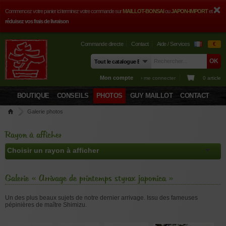
Commencez votre panier ici terminez votre commande sur
MAILLOT-BONSAI
ou
JAPON-IMPORT
et
réduisez vos frais de livraison
Commande directe
Contact
Aide / Services
€
Mon compte
› me connecter
0 article
BOUTIQUE
CONSEILS
PHOTOS
GUY MAILLOT
CONTACT
Galerie photos
Rayon à afficher
Galerie « Arrivage de printemps styrax japonica »
Un des plus beaux sujets de notre dernier arrivage. Issu des fameuses
pépinières de maître Shimizu.