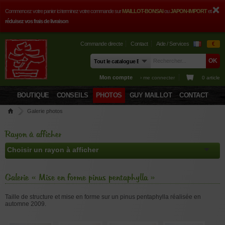
Commencez votre panier ici terminez votre commande sur
MAILLOT-BONSAI
ou
JAPON-IMPORT
et
réduisez vos frais de livraison
Commande directe
Contact
Aide / Services
€
Mon compte
› me connecter
0 article
BOUTIQUE
CONSEILS
PHOTOS
GUY MAILLOT
CONTACT
Galerie photos
Rayon à afficher
Galerie « Mise en forme pinus pentaphylla »
Taille de structure et mise en forme sur un pinus pentaphylla réalisée en
automne 2009.