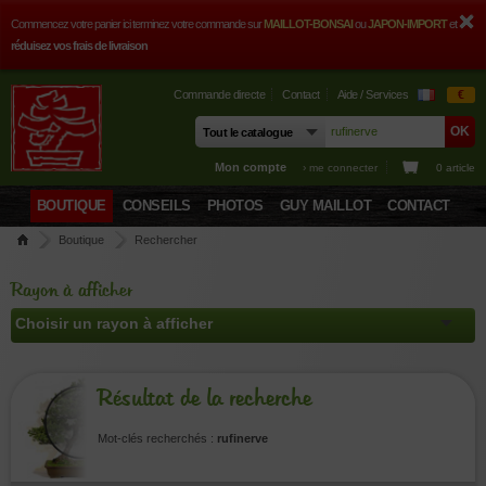
Commencez votre panier ici terminez votre commande sur
MAILLOT-BONSAI
ou
JAPON-IMPORT
et
réduisez vos frais de livraison
Commande directe
Contact
Aide / Services
€
Mon compte
› me connecter
0 article
BOUTIQUE
CONSEILS
PHOTOS
GUY MAILLOT
CONTACT
Boutique
Rechercher
Rayon à afficher
Résultat de la recherche
Mot-clés recherchés :
rufinerve