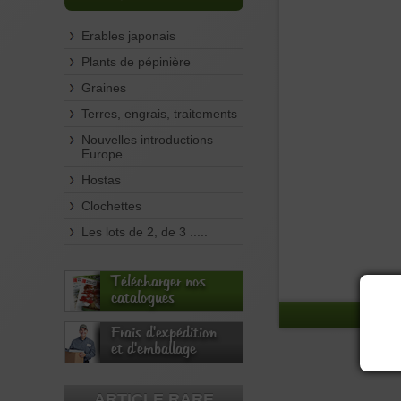
Erables japonais
Plants de pépinière
Graines
Terres, engrais, traitements
Nouvelles introductions
Europe
Hostas
Clochettes
Les lots de 2, de 3 .....
Télécharger nos
catalogues
Frais d'expédition
et d'emballage
ARTICLE RARE