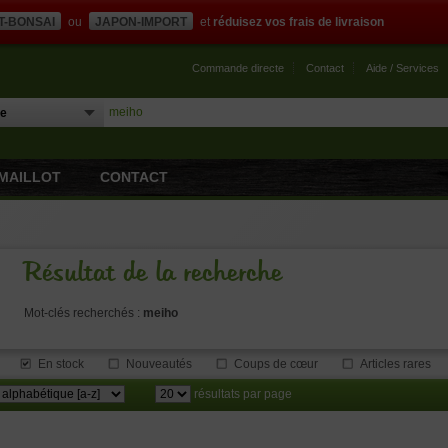
T-BONSAI
ou
JAPON-IMPORT
et
réduisez vos frais de livraison
Commande directe
Contact
Aide / Services
MAILLOT
CONTACT
Résultat de la recherche
Mot-clés recherchés :
meiho
En stock
Nouveautés
Coups de cœur
Articles rares
résultats par page