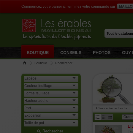
Commencez votre panier ici terminez votre commande sur
MAILLO
Le spécialiste de l'érable japonais
BOUTIQUE
CONSEILS
PHOTOS
GUY 
Boutique
Rechercher
Affinez votre recherche...
LI
Rechercher
Feu