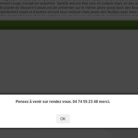
enant rouge orangé en automne. Variété encore très rare en culture mais un des 
ticularité de lileeane's jewel est de présenter sur le même arbre aussi bien des fe
plétement roses et d'autres encore brun violacé mais aussi des feuilles avec tous ce
mbre les teintes seront moins intenses aussi je vous conseille la pleine lumière et 
fiter pleinement de la beauté de cette variété. Originaire des USA introduction en
s belles nouveautés de ces 10 dernières années. Peut se cultiver aussi en pot et b
nte livrée sera en conteneur plastique. Attention les érables en pot de 10 litres de p
75 centimètres de hauteur.
Pensez à venir sur rendez vous. 04 74 55 23 48 merci.
OK