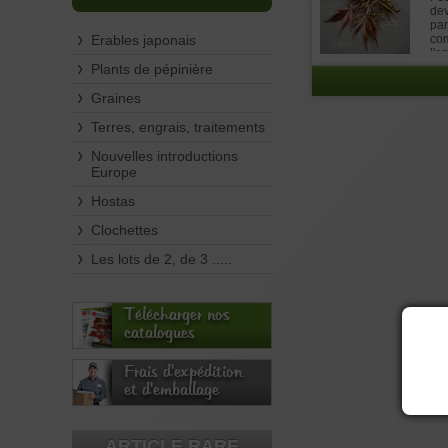
dev
par
Erables japonais
com
l'o
pro
Plants de pépinière
plu
pla
Graines
et 
Terres, engrais, traitements
Nouvelles introductions
Europe
Hostas
Clochettes
Les lots de 2, de 3 .....
Télécharger nos
catalogues
Frais d'expédition
et d'emballage
ARTICLE RARE