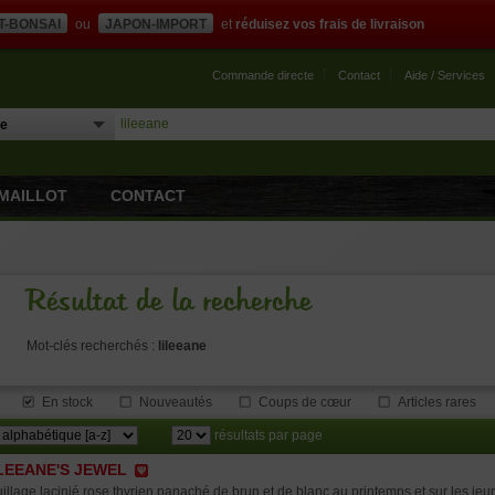
T-BONSAI
ou
JAPON-IMPORT
et
réduisez vos frais de livraison
Commande directe
Contact
Aide / Services
MAILLOT
CONTACT
Résultat de la recherche
Mot-clés recherchés :
lileeane
En stock
Nouveautés
Coups de cœur
Articles rares
résultats par page
LEEANE'S JEWEL
illage lacinié rose thyrien panaché de brun et de blanc au printemps et sur les jeu