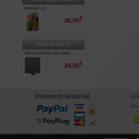
BI HOO - 4L
€
38,00
NOUVEAUTÉ
PINUS PARVIFLORA VAR.
NEGISHI 3 LITRES
€
34,00
Paiement sécurisé
Li
Nos 