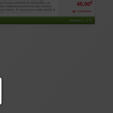
€
45,00
plus beaux panaché de dissectum. La
uilles entièrement blanche que d'autres
s coloris. Si vous placer cette variété à
commander
même le plein soleil ainsi vous pourrez
 Europe Guy Maillot en 2014. Une des
acs un exemple sur la dernière photo. La
réponse 1 - 1 / 1
art leur port tabulaire mesurent entre 55