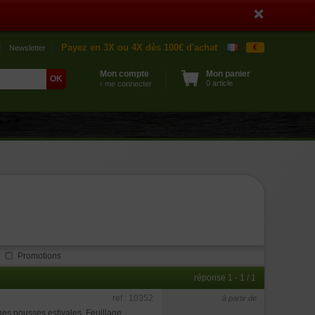
Payez en 3X ou 4X dès 100€ d'achat
€
Newsletter
Mon compte
Mon panier
0 article
› me connecter
Promotions
réponse 1 - 1 / 1
ref : 10352
à partir de
nes pousses estivales. Feuillage