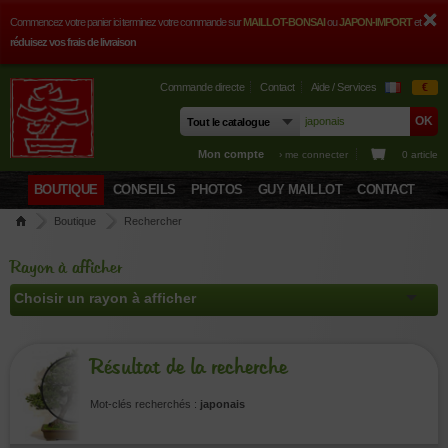
Commencez votre panier ici terminez votre commande sur
MAILLOT-BONSAI
ou
JAPON-IMPORT
et
réduisez vos frais de livraison
Commande directe
Contact
Aide / Services
€
Mon compte
› me connecter
0 article
BOUTIQUE
CONSEILS
PHOTOS
GUY MAILLOT
CONTACT
Boutique
Rechercher
Rayon à afficher
Résultat de la recherche
Mot-clés recherchés :
japonais