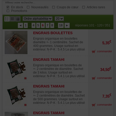
Affinez votre recherche...
En stock
Nouveautés
Coups de cœur
Articles rares
Promotions
résultats
◄
1
...
4
5
6
7
8
...
18
►
réponses 101 - 120 / 351
par
ENGRAIS BOULETTES
page
MOYENNES
Engrais organique en boulettes
€
diamètre +- 1 centimètre. Sachet de
5,35
400 grammes. Usage surtout en
extérieur. N-P-K : 5.4.5 Le plus utilisé
commander
par les professionnels japonais. A
déposer sur la terre en début de
ENGRAIS TAMAHI
printemps ,d'été , d'automne.
BOULETTES GROSSES 3
Dosage pour un pot de 200 mm 6/8
Engrais organique en boulettes de
grains tous les 45 jours. Cette dose
KILOS
€
+- 2 centimètre de diamètre. Sachet
34,50
peut être plus importante en fonction
de 3 kilos. Usage surtout en
de la rapidité de croissance désirée.
extérieur. N-P-K : 5.4.1 Le plus utilisé
commander
Produit organique qui en
par les professionnels japonais. A
fermentation dégage une odeur et
déposer sur la terre en début de
attire des insectes.
ENGRAIS TAMAHI
printemps ,d'été , d'automne.
BOULETTES GROSSES 500
Dosage pour un pot de 200 mm 3 à
Engrais organique en boulettes de
4 grains tous les 45 jours.Cette dose
GRAMMES
€
+- 2 centimètres de diamètre. Sachet
7,35
peut être plus importante en fonction
de 500 grammes. Usage surtout en
de la rapidité de croissance
extérieur. N-P-K : 5.4.1 Le plus utilisé
commander
désirée.Produit organique qui en
par les professionnels japonais. A
fermentation dégage une odeur et
déposer sur la terre en début de
attire des insectes.
ENGRAIS TAMAHI
printemps ,d'été , d'automne.