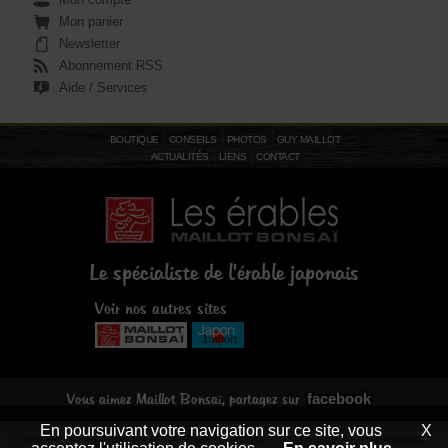
Mon panier
Newsletter
Abonnement RSS
Aide / Services
BOUTIQUE
CONSEILS
PHOTOS
GUY MAILLOT
ACTUALITÉS
LIENS
CONTACT
Le spécialiste de l'érable japonais
Voir nos autres sites
facebook
Vous aimez Maillot Bonsaï, partagez sur
En poursuivant votre navigation sur ce site, vous
X
Conditions générales de vente
-
Mentions légales
- Déclaration CNIL N°1094366 -