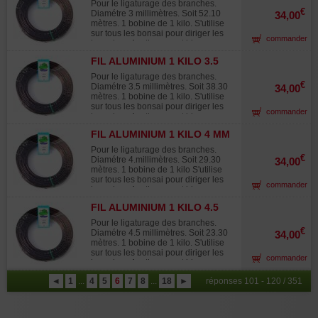
et ayant un pouvoir de torsion de 30
Pour le ligaturage des branches.
a 40 % plus faible que celui du
€
Diamétre 3 millimètres. Soit 52.10
34,00
Japon.
mètres. 1 bobine de 1 kilo. S'utilise
sur tous les bonsai pour diriger les
commander
branches. A retirer avant blessures
du bois. Prix du kilo. Fil d'origine
FIL ALUMINIUM 1 KILO 3.5
japonaise à ne pas confondre avec
MM
le bas de gamme d'autres origines
Pour le ligaturage des branches.
qui se décolore rapidement au soleil
€
Diamétre 3.5 millimètres. Soit 38.30
34,00
devenant blanc et ayant un pouvoir
mètres. 1 bobine de 1 kilo. S'utilise
de torsion de 30 a 40 % plus faible
sur tous les bonsai pour diriger les
commander
que celui du Japon.
branches. A retirer avant blessures
du bois. Prix du kilo. Fil d'origine
FIL ALUMINIUM 1 KILO 4 MM
japonaise à ne pas confondre avec
le bas de gamme d'autres origines
Pour le ligaturage des branches.
qui se décolore rapidement au soleil
€
Diamétre 4.millimètres. Soit 29.30
34,00
devenant blanc et ayant un pouvoir
mètres. 1 bobine de 1 kilo S'utilise
de torsion de 30 a 40 % plus faible
sur tous les bonsai pour diriger les
commander
que celui du Japon.
branches. A retirer avant blessures
du bois. Prix du kilo. Fil d'origine
FIL ALUMINIUM 1 KILO 4.5
japonaise à ne pas confondre avec
MM
le bas de gamme d'autres origines
Pour le ligaturage des branches.
qui se décolore rapidement au soleil
€
Diamétre 4.5 millimètres. Soit 23.30
34,00
devenant blanc et ayant un pouvoir
mètres. 1 bobine de 1 kilo. S'utilise
de torsion de 30 a 40 % plus faible
sur tous les bonsai pour diriger les
commander
que celui du Japon.
branches. A retirer avant blessures
du bois. Prix du kilo. Fil d'origine
◄
1
...
4
5
6
7
8
...
18
►
réponses 101 - 120 / 351
japonaise à ne pas confondre avec
le bas de gamme d'autres origines
qui se décolore rapidement au soleil
devenant blanc et ayant un pouvoir