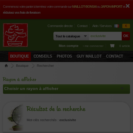
Commencez votre panier ici terminez votre commande sur
MAILLOT-BONSAI
ou
JAPON-IMPORT
et
réduisez vos frais de livraison
Commande directe
Contact
Aide / Services
€
Mon compte
› me connecter
0 article
BOUTIQUE
CONSEILS
PHOTOS
GUY MAILLOT
CONTACT
Boutique
Rechercher
Rayon à afficher
Résultat de la recherche
Mot-clés recherchés :
exclusivite