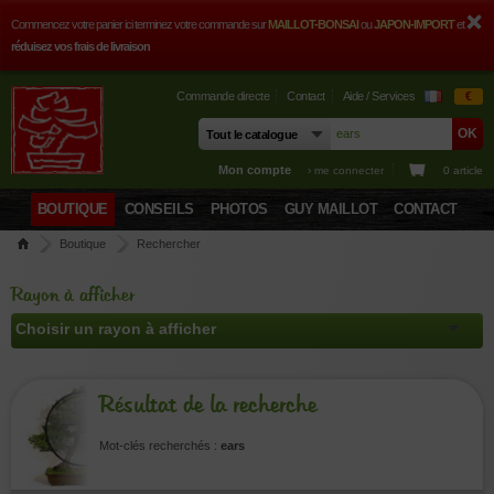
Commencez votre panier ici terminez votre commande sur
MAILLOT-BONSAI
ou
JAPON-IMPORT
et
réduisez vos frais de livraison
Commande directe
Contact
Aide / Services
€
Mon compte
› me connecter
0 article
BOUTIQUE
CONSEILS
PHOTOS
GUY MAILLOT
CONTACT
Boutique
Rechercher
Rayon à afficher
Résultat de la recherche
Mot-clés recherchés :
ears