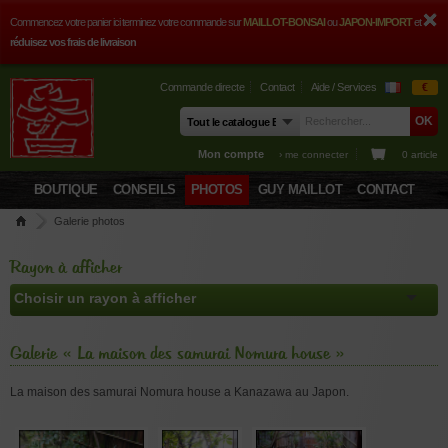
Commencez votre panier ici terminez votre commande sur
MAILLOT-BONSAI
ou
JAPON-IMPORT
et
réduisez vos frais de livraison
Commande directe
Contact
Aide / Services
€
Mon compte
› me connecter
0 article
BOUTIQUE
CONSEILS
PHOTOS
GUY MAILLOT
CONTACT
Galerie photos
Rayon à afficher
Galerie « La maison des samurai Nomura house »
La maison des samurai Nomura house a Kanazawa au Japon.