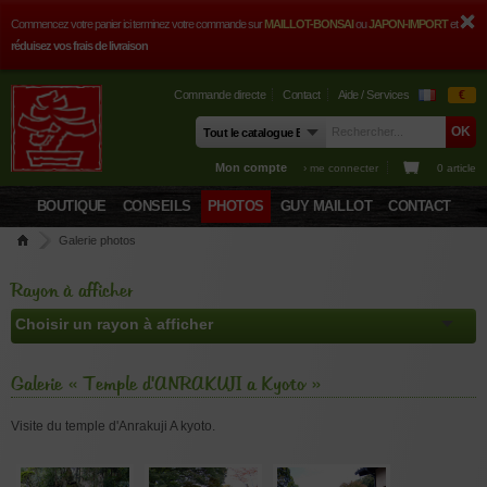
Commencez votre panier ici terminez votre commande sur
MAILLOT-BONSAI
ou
JAPON-IMPORT
et
réduisez vos frais de livraison
Commande directe
Contact
Aide / Services
€
Mon compte
› me connecter
0 article
BOUTIQUE
CONSEILS
PHOTOS
GUY MAILLOT
CONTACT
Galerie photos
Rayon à afficher
Galerie « Temple d'ANRAKUJI a Kyoto »
Visite du temple d'Anrakuji A kyoto.