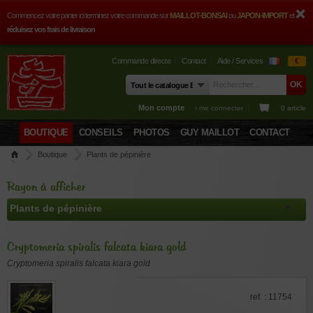
Commencez votre panier ici terminez votre commande sur
MAILLOT-BONSAI
ou
JAPON-IMPORT
et
réduisez vos frais de livraison
Commande directe
Contact
Aide / Services
€
Mon compte
› me connecter
0 article
BOUTIQUE
CONSEILS
PHOTOS
GUY MAILLOT
CONTACT
Boutique
Plants de pépinière
Cryptomeria spiralis falcata kiara gold
Rayon à afficher
Cryptomeria spiralis falcata kiara gold
Cryptomeria spiralis falcata kiara gold
ref. : 11754