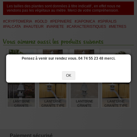
Les tailles des plantes sont données à titre indicatif , en effet nous ne
vendons pas les végétaux au mètre. Merci de votre compréhension.
#CRYPTOMERIA
#GOLD
#PEPINIERE
#JAPONICA
#SPIRALIS
#FALCATA
#HAUTEUR
#VARIETE
#CARACTERISTIQUES
#METRES
Vous aimerez aussi les produits suivants
Pensez à venir sur rendez vous. 04 74 55 23 48 merci.
LANTERNE
LANTERNE
LANTERNE
N° 36 - PREMNA
OK
GRANITE TACHI
GRANITE
GRANITE
JAPONICA
GATA 250 CM
"YOSHINO GATA"
"YOSHINO GATA"
120 CM
150 CM
€
€
€
€
5.280,00
720,00
880,00
4,00
LANTERNE
LANTERNE
LANTERNE
LANTERNE
GRANITE
GRANITE TYPE
GRANITE
GRANITE TYPE
OKAYAMA 200 CM
RANKEI 180 CM
ZENDOJI GATA
RANKEI 250 CM
130 CM
€
€
€
€
1.480,00
1.720,00
885,00
4.330,00
Paiement sécurisé