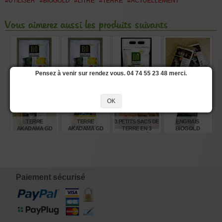
#UTILISER
#BIOGOLD
#LITRE
#TERRE
#ACTUELLEMENT
Vous aimerez aussi les produits suivants
ENGRAIS
ENGRAIS
ENGRAIS
LOT DE 2
Pensez à venir sur rendez vous. 04 74 55 23 48 merci.
BIOGOLD
BIOGOLD
BIOGOLD
GRANDS SACS
ORIGINAL 1 SAC
ORIGINAL 1 SAC
ORIGINAL SAC
DE TERRE
DE 900 GR
DE 2400 GR
DE 5 KG
AKADAMA
OK
€
€
€
€
23,00
52,00
94,00
50,50
TERRE
TERRE
3 PETITS SACS DE
ENGRAIS
AKADAMA GD
AKADAMA GD
TERRE EN 3
BIOGOLD
SAC 14 LITRES
SAC 14 LITRES
GRANULOMÉTRIES.
CLASSIC SACHET
GRAIN MEDIUM
200 GRAMMES
SMALL
€
€
€
€
26,00
28,00
19,00
14,50
Paiement sécurisé