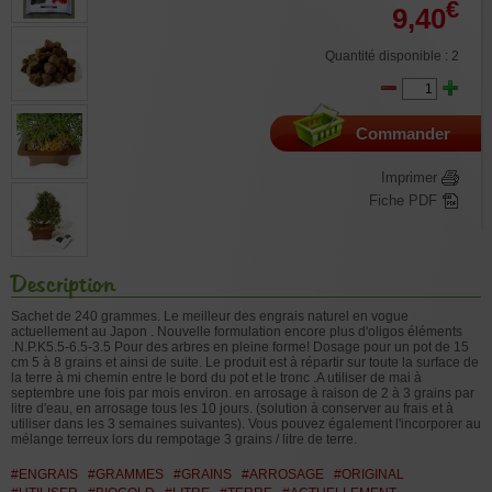
€
9,40
Quantité disponible : 2
Commander
Imprimer
Fiche PDF
Description
Sachet de 240 grammes. Le meilleur des engrais naturel en vogue
actuellement au Japon . Nouvelle formulation encore plus d'oligos éléments
.N.P.K5.5-6.5-3.5 Pour des arbres en pleine forme! Dosage pour un pot de 15
cm 5 à 8 grains et ainsi de suite. Le produit est à répartir sur toute la surface de
la terre à mi chemin entre le bord du pot et le tronc .A utiliser de mai à
septembre une fois par mois environ. en arrosage à raison de 2 à 3 grains par
litre d'eau, en arrosage tous les 10 jours. (solution à conserver au frais et à
utiliser dans les 3 semaines suivantes). Vous pouvez également l'incorporer au
mélange terreux lors du rempotage 3 grains / litre de terre.
#ENGRAIS
#GRAMMES
#GRAINS
#ARROSAGE
#ORIGINAL