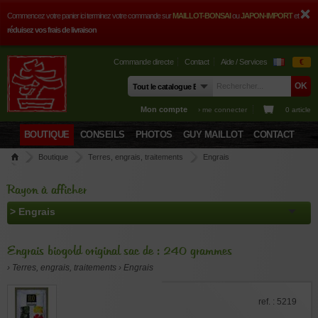
Commencez votre panier ici terminez votre commande sur
MAILLOT-BONSAI
ou
JAPON-IMPORT
et
réduisez vos frais de livraison
Commande directe
Contact
Aide / Services
€
Mon compte
› me connecter
0 article
BOUTIQUE
CONSEILS
PHOTOS
GUY MAILLOT
CONTACT
Boutique
Terres, engrais, traitements
Engrais
Engrais biogold original sac de : 240 grammes
Rayon à afficher
Engrais biogold original sac de : 240 grammes
› Terres, engrais, traitements › Engrais
ref. : 5219