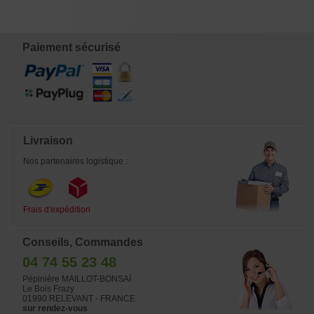
600ML
€
€
€
€
8,00
16,50
32,00
15,00
Paiement sécurisé
Livraison
Nos partenaires logistique :
Frais d'expédition
Conseils, Commandes
04 74 55 23 48
Pépinière MAILLOT-BONSAÏ
Le Bois Frazy
01990 RELEVANT - FRANCE
sur rendez-vous