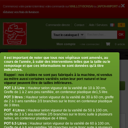
Commencez votre panier ici terminez votre commande sur
MAILLOT-BONSAI
ou
JAPON-IMPORT
et
réduisez vos frais de livraison
Commande directe
Contact
Aide / Services
€
Mon compte
› me connecter
0 article
BOUTIQUE
CONSEILS
PHOTOS
GUY MAILLOT
CONTACT
Il est important de noter que tous nos végétaux sont amenés, au
cours de l'année, à subir des interventions telles que la taille ou le
Boutique
Erables japonais
Acer palmatum
Ryugu
rempotage et que ces informations ne sont données qu'à titre
indicatives.
Rappel : nos érables ne sont pas fabriqués à la machine, ni vendus
Rayon à afficher
au mètre aussi certaines variétés selon leur port naturel et leur
vigueur peuvent être de tailles inférieures.
POT
1,5 Litre :
Hauteur selon vigueur de la variété de 10 à 30 cm,
Greffe de 1 à 2 ans peu ramifiée, en conteneur plastique de1,5 litre.
POT
3 litres :
Hauteur selon vigueur de la variété de 30 à 60 cm, greffe
Ryugu
de 2 à 3 ans ramifiée 2/3 branches sur le tronc en conteneur plastique
de 3 litres.
› Erables japonais › Acer palmatum
POT
4 Litres :
Hauteur selon vigueur de la variété de 50 à 100 cm,
Greffe de 3 à 5 ans ramifiée 2/5 branches sur le tronc suite à plusieurs
tailles, en conteneur plastique de 4 litres.
ref. : 867
POT 6.5 Litres :
Hauteur selon vigueur de la variété de 60 à 100 cm,
Greffe de 4 à 6 ans ramifiée 3/6 branches sur le tronc suite à plusieurs