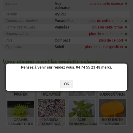
Espèce
Acer
plus de cette espèce
palmatum
Variété
Ryugu
Couleur des feuilles
Panachées
plus de cette couleur
Forme des feuilles
Palmées
plus de cette forme
Hauteur adulte
plus de cette hauteur
Port
Compact
plus de ce port
Exposition
Soleil
plus de cette exposition
Vous aimerez aussi les produits suivants
Pensez à venir sur rendez vous. 04 74 55 23 48 merci.
OK
N° 14 - PRUNUS,
GRAINES D'ACER
AZUMA NISHIKI
N° 23 - ACER
PRUNIER
PALMATUM
BUERGERIANUM,
MOONRISE
ÉRABLE DE
BURGER PART 1
€
€
€
€
4,00
8,00
32,00
4,00
GRAINES
NANDINA
ACER
BOITE BENTO
CASCADE GOLD
DOMESTICA
MAXIMOWICZIANUM
ORIGINAL
TWILIGHT ®
COLLECTION
ORANGE B131