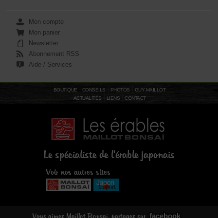
Mon compte
Mon panier
Newsletter
Abonnement RSS
Aide / Services
BOUTIQUE
CONSEILS
PHOTOS
GUY MAILLOT
ACTUALITÉS
LIENS
CONTACT
Le spécialiste de l'érable japonais
Voir nos autres sites
facebook
Vous aimez Maillot Bonsaï, partagez sur