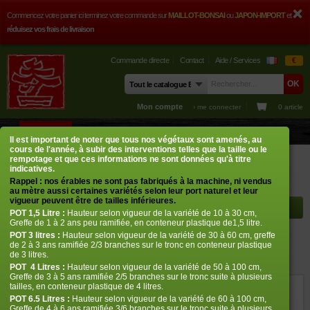
Commencez votre panier ici terminez votre commande sur
MAILLOT-BONSAI
ou
JAPON-IMPORT
et
réduisez vos frais de livraison
Commande directe
Contact
Aide / Services
€
Mon compte
› me connecter
0 article
BOUTIQUE
CONSEILS
PHOTOS
GUY MAILLOT
CONTACT
Il est important de noter que tous nos végétaux sont amenés, au
cours de l'année, à subir des interventions telles que la taille ou le
Boutique
Erables japonais
Acer palmatum
Katsura hime
rempotage et que ces informations ne sont données qu'à titre
indicatives.
Rappel : nos érables ne sont pas fabriqués à la machine, ni vendus
Rayon à afficher
au mètre aussi certaines variétés selon leur port naturel et leur
vigueur peuvent être de tailles inférieures.
POT
1,5 Litre :
Hauteur selon vigueur de la variété de 10 à 30 cm,
Greffe de 1 à 2 ans peu ramifiée, en conteneur plastique de1,5 litre.
POT
3 litres :
Hauteur selon vigueur de la variété de 30 à 60 cm, greffe
Katsura hime
de 2 à 3 ans ramifiée 2/3 branches sur le tronc en conteneur plastique
de 3 litres.
› Erables japonais › Acer palmatum
POT
4 Litres :
Hauteur selon vigueur de la variété de 50 à 100 cm,
Greffe de 3 à 5 ans ramifiée 2/5 branches sur le tronc suite à plusieurs
tailles, en conteneur plastique de 4 litres.
ref. : 530
POT 6.5 Litres :
Hauteur selon vigueur de la variété de 60 à 100 cm,
Greffe de 4 à 6 ans ramifiée 3/6 branches sur le tronc suite à plusieurs