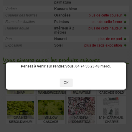
palmatum
Variété
Katsura hime
Couleur des feuilles
Orangées
plus de cette couleur
Forme des feuilles
Palmées
plus de cette forme
Hauteur adulte
Inférieur à 2
plus de cette hauteur
mètres
Port
Naturel
plus de ce port
Exposition
Soleil
plus de cette exposition
Vous aimerez aussi les produits suivants
Pensez à venir sur rendez vous. 04 74 55 23 48 merci.
OK
HOSTA LEMON
ACER
GRAINES D'ACER
GRAINES
SNAP
MAXIMOWICZIANUM
PALMATUM
CASCADE GOLD
MOONRISE
€
€
€
€
14,00
32,00
8,00
8,00
GRAINES
YELLOW
NANDINA
N° 9 - CARPINUS ,
SIEBOLDIANUM
CASCADE
DOMESTICA
CHARME
SEKI NO KEGON
TWILIGHT ®