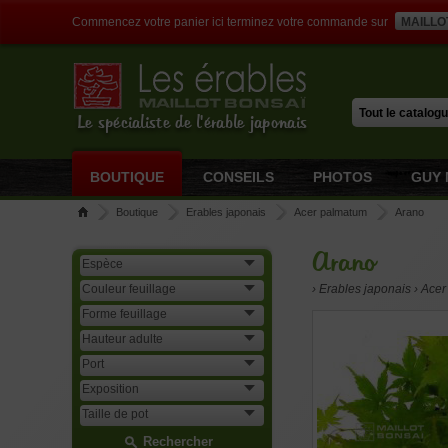
Commencez votre panier ici terminez votre commande sur
MAILLO
Le spécialiste de l'érable japonais
BOUTIQUE
CONSEILS
PHOTOS
GUY 
Boutique
Erables japonais
Acer palmatum
Arano
Arano
› Erables japonais › Ace
Rechercher