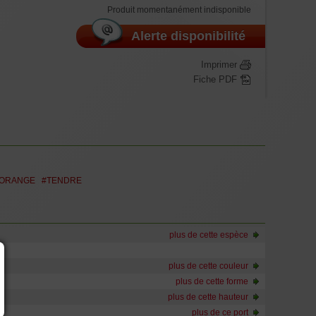
auteur selon vigueur de la variété de 100 à 120 cm, Greffe de
Produit momentanément indisponible
ée 10/12 branches suite à plusieurs tailles, en conteneur
itres. Dans cette taille le volume de racines est plus important ,
Alerte disponibilité
ement la hauteur du végétal.
Hauteur selon vigueur de la variété de 100 à 120 cm, Greffe de
ée 10/12 branches suite à plusieurs tailles, en conteneur
Imprimer
itres.
Fiche PDF
ORANGE
#TENDRE
plus de cette espèce
plus de cette couleur
plus de cette forme
plus de cette hauteur
plus de ce port