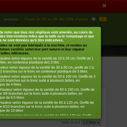
Payez en 3X ou 4X dès 100€ d'achat
€
Newsletter
Mon compte
Mon panier
t de noter que tous nos végétaux sont amenés, au cours de
0 article
› me connecter
 des interventions telles que la taille ou le rempotage et que
 ne sont données qu'à titre indicatives.
ables ne sont pas fabriqués à la machine, ni vendus au
aines variétés selon leur port naturel et leur vigueur
tailles inférieures.
auteur selon vigueur de la variété de 10 à 30 cm, Greffe de 1
fiée, en conteneur plastique de1,5 litre.
uteur selon vigueur de la variété de 30 à 60 cm, greffe de 2 à
3 branches sur le tronc en conteneur plastique de 3 litres.
auteur selon vigueur de la variété de 50 à 100 cm, Greffe de 3
2/5 branches sur le tronc suite à plusieurs tailles, en
ue de 4 litres.
Hauteur selon vigueur de la variété de 60 à 100 cm, Greffe de
e 3/6 branches sur le tronc suite à plusieurs tailles, en
ref. : 147
ue de 6.5 litres.
auteur selon vigueur de la variété de 80 à 120 cm, Greffe de
€
26,50
e 6/10 branches sur le tronc suite à plusieurs tailles, en
que de 10 litres
Hauteur selon vigueur de la variété de 100 à 120 cm, Greffe
Bien choisir la taille
ifiée 10/12 branches suite à plusieurs tailles, en conteneur
Taille du pot
itres.