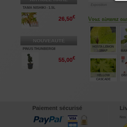
Exposition
TAMA NISHIKI - 1.5L
€
26,50
Vous aimerez aus
NOUVEAUTÉ
HOSTA LEMON
PINUS THUNBERGII
SNAP
MAX
"KOTOBUKI" 40-60 CM.
€
55,00
€
14,00
YELLOW
DIS
CASCADE
V
€
45,00
Paiement sécurisé
Li
Nos 