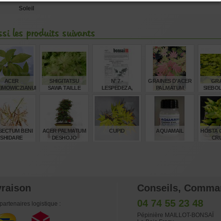
Soleil
si les produits suivants
ACER
SHIGITATSU
N° 7 -
GRAINES D'ACER
GRA
IMOWICZIANUM
SAWA TAILLE
LESPEDEZA,
PALMATUM
SIEBO
BABY
POTENTILLA,
MOONRISE
SEKI N
SPIREA
€
€
€
€
32,00
32,00
4,00
8,00
8,
SECTUM BENI
ACER PALMATUM
CUPID
AQUAMAIL
HOSTA 
SHIDARE
DESHOJO
CR
ARIEGATED
24070253
BABY
€
€
€
€
45,00
860,00
32,00
10,00
12
vraison
Conseils, Comma
04 74 55 23 48
partenaires logistique :
Pépinière MAILLOT-BONSAÏ