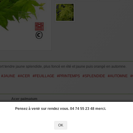
POT 20 Litres :
H
5 à 8 ans ramifi
plastique de 20 l
mais pas spécial
POT 25 Litres :
6 à 9 ans ramifi
plastique de 25 l
ert tendre jaune splendide, plus foncé en été et jaune puis orangé en automne.
#JAUNE
#ACER
#FEUILLAGE
#PRINTEMPS
#SPLENDIDE
#AUTOMNE
#
Acer palmatum
Arano
Pensez à venir sur rendez vous. 04 74 55 23 48 merci.
Vertes
Palmées
Inférieur à 2 mètres
OK
Naturel