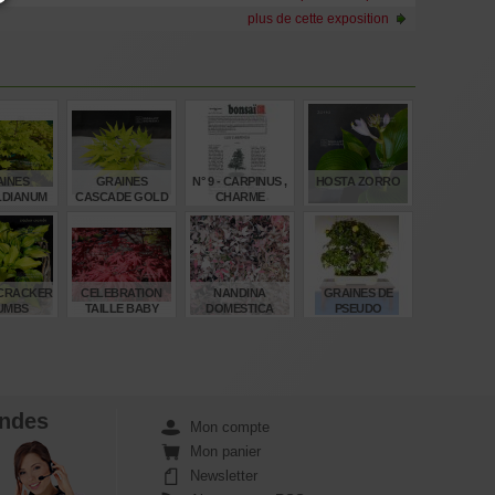
plus de cette exposition
INES
GRAINES
N° 9 - CARPINUS ,
HOSTA ZORRO
LDIANUM
CASCADE GOLD
CHARME
O KEGON
€
€
€
€
00
8,00
4,00
12,00
CRACKER
CELEBRATION
NANDINA
GRAINES DE
UMBS
TAILLE BABY
DOMESTICA
PSEUDO
TWILIGHT ®
CYDONIA
SINENSIS
€
€
€
€
,00
55,00
16,50
6,00
ndes
Mon compte
Mon panier
Newsletter