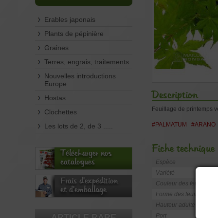
Erables japonais
Plants de pépinière
Graines
Terres, engrais, traitements
Nouvelles introductions
Europe
Description
Hostas
Feuillage de printemps v
Clochettes
#PALMATUM
#ARANO
Les lots de 2, de 3 .....
Fiche technique
Télécharger nos
catalogues
Espèce
Variété
Frais d'expédition
Couleur des feuilles
et d'emballage
Forme des feuilles
Hauteur adulte
ARTICLE RARE
Port