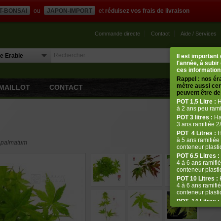
T-BONSAI
ou
JAPON-IMPORT
et
réduisez vos frais de livraison
Commande directe
Contact
Aide / Services
Il est importan
l'année, à subir
ces informations
Rappel : nos ér
mètre aussi cert
MAILLOT
CONTACT
peuvent être de 
POT
1,5 Litre :
H
à 2 ans peu rami
POT
3 litres :
Ha
3 ans ramifiée 2/
POT
4 Litres :
H
à 5 ans ramifiée 
r palmatum
conteneur plastiq
POT 6.5 Litres :
4 à 6 ans ramifié
conteneur plastiq
POT 10 Litres :
H
4 à 6 ans ramifié
conteneur plasti
POT
14 Litres :
de 5 à 8 ans ram
plastique de 14 l