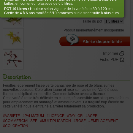
€
26,50
tailles, en conteneur plastique de 6.5 litres.
POT 10 Litres :
Hauteur selon vigueur de la variété de 80 à 120 cm,
Greffe de 4 à 6 ans ramifiée 6/10 branches sur le tronc suite à plusieurs
Bien choisir la taille
tailles, en conteneur plastique de 10 litres
Taille du pot
POT
14 Litres :
Hauteur selon vigueur de la variété de 100 à 120 cm,
Greffe de 5 à 8 ans ramifiée 10/12 branches suite à plusieurs tailles, en
Produit momentanément indisponible
conteneur plastique de 14 litres.
POT 20 Litres :
Hauteur selon vigueur de la variété de 100 à 120 cm,
Greffe de 5 à 8 ans ramifiée 10/12 branches suite à plusieurs tailles, en
Alerte disponibilité
conteneur plastique de 20 litres. Dans cette taille le volume de racines
est plus important , mais pas spécialement la hauteur du végétal.
Imprimer
POT 25 Litres :
Hauteur selon vigueur de la variété de 100 à 120 cm,
Greffe de 6 à 9 ans ramifiée 10/12 branches suite à plusieurs tailles, en
Fiche PDF
conteneur plastique de 25 litres.
Description
Feuilles légèrement frisée verte panachée de rose et de blanc sur les
nouvelles pousses. Coloration jaune et rose sur l'automne. Variété sous
licence multiplication interdite. Commercialisée avec sa licence.
Cette variété reste très délicate en culture, très sensible aux attaques d’oïdium
pour emplacement mi ombragé et amateur averti. La fragilité trop élevée de
cette variété nous a entrainé a arrêter totalement sa production.
#VARIETE
#PALMATUM
#LICENCE
#TAYLOR
#ACER
#COMMERCIALISEE
#MULTIPLICATION
#ROSE
#EMPLACEMENT
#COLORATION