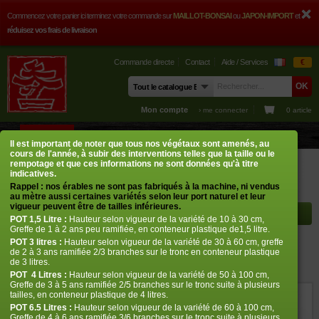
Commencez votre panier ici terminez votre commande sur
MAILLOT-BONSAI
ou
JAPON-IMPORT
et
réduisez vos frais de livraison
Commande directe
Contact
Aide / Services
€
Mon compte
› me connecter
0 article
BOUTIQUE
CONSEILS
PHOTOS
GUY MAILLOT
CONTACT
Il est important de noter que tous nos végétaux sont amenés, au
cours de l'année, à subir des interventions telles que la taille ou le
Boutique
Erables japonais
Acer palmatum
Taylor
rempotage et que ces informations ne sont données qu'à titre
indicatives.
Rappel : nos érables ne sont pas fabriqués à la machine, ni vendus
Rayon à afficher
au mètre aussi certaines variétés selon leur port naturel et leur
vigueur peuvent être de tailles inférieures.
POT
1,5 Litre :
Hauteur selon vigueur de la variété de 10 à 30 cm,
Greffe de 1 à 2 ans peu ramifiée, en conteneur plastique de1,5 litre.
POT
3 litres :
Hauteur selon vigueur de la variété de 30 à 60 cm, greffe
Taylor
de 2 à 3 ans ramifiée 2/3 branches sur le tronc en conteneur plastique
de 3 litres.
› Erables japonais › Acer palmatum
POT
4 Litres :
Hauteur selon vigueur de la variété de 50 à 100 cm,
Greffe de 3 à 5 ans ramifiée 2/5 branches sur le tronc suite à plusieurs
tailles, en conteneur plastique de 4 litres.
ref. : 1023
POT 6.5 Litres :
Hauteur selon vigueur de la variété de 60 à 100 cm,
Greffe de 4 à 6 ans ramifiée 3/6 branches sur le tronc suite à plusieurs