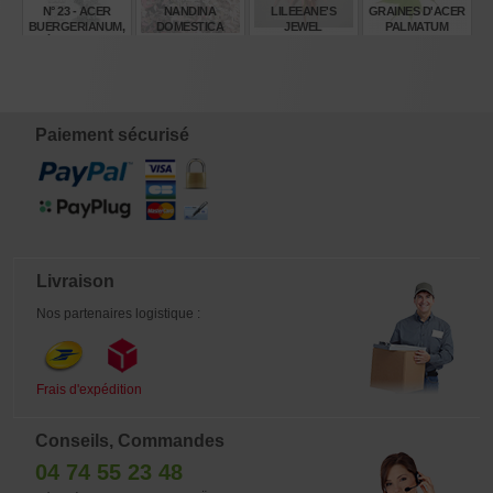
N° 23 - ACER
NANDINA
LILEEANE'S
GRAINES D'ACER
BUERGERIANUM,
DOMESTICA
JEWEL
PALMATUM
ÉRABLE DE
TWILIGHT ®
MATSUMURAE
BURGER PART 1
€
€
€
€
4,00
16,50
55,00
6,00
Paiement sécurisé
Livraison
Nos partenaires logistique :
Frais d'expédition
Conseils, Commandes
04 74 55 23 48