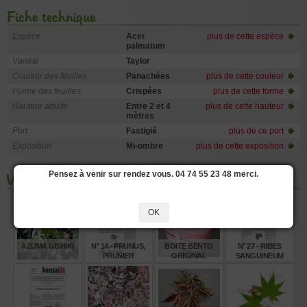
Fiche technique
Espèce
Acer
plus de cette espèce
palmatum
Variété
Taylor
Couleur des feuilles
Panachées
plus de cette couleur
Forme des feuilles
Crispées
plus de cette forme
Hauteur adulte
Entre 2 et 4
plus de cette hauteur
mètres
Port
Fastigié
plus de ce port
Exposition
Mi-ombre
plus de cette exposition
Pensez à venir sur rendez vous. 04 74 55 23 48 merci.
Vous aimerez aussi les produits suivants
OK
AZUMA NISHIKI
N° 14 - PRUNUS,
BOITE BENTO
N° 27 - RIBES
PRUNIER
ORIGINAL
SANGUINEUM
COLLECTION
ROSE B134 600ML
€
€
€
€
32,00
4,00
12,00
4,00