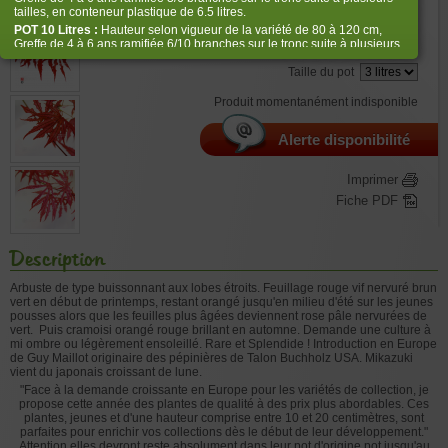
€
45,00
tailles, en conteneur plastique de 6.5 litres.
POT 10 Litres :
Hauteur selon vigueur de la variété de 80 à 120 cm,
Greffe de 4 à 6 ans ramifiée 6/10 branches sur le tronc suite à plusieurs
Bien choisir la taille
tailles, en conteneur plastique de 10 litres
Taille du pot
POT
14 Litres :
Hauteur selon vigueur de la variété de 100 à 120 cm,
Greffe de 5 à 8 ans ramifiée 10/12 branches suite à plusieurs tailles, en
Produit momentanément indisponible
conteneur plastique de 14 litres.
POT 20 Litres :
Hauteur selon vigueur de la variété de 100 à 120 cm,
Greffe de 5 à 8 ans ramifiée 10/12 branches suite à plusieurs tailles, en
Alerte disponibilité
conteneur plastique de 20 litres. Dans cette taille le volume de racines
est plus important , mais pas spécialement la hauteur du végétal.
Imprimer
POT 25 Litres :
Hauteur selon vigueur de la variété de 100 à 120 cm,
Greffe de 6 à 9 ans ramifiée 10/12 branches suite à plusieurs tailles, en
Fiche PDF
conteneur plastique de 25 litres.
Description
Arbuste de type buissonnant aux lobes étroits.
Feuillage rouge vif nervuré brun
vert en début de printemps, restant orangé jusqu'en milieu d'été sur les jeunes
pousses alors que les feuilles plus âgées deviennent rose pâle nervurées de
vert. Puis cramoisi orangé rouge brillant en automne. Demande une culture à
mi ombre ou légèrement ensoleillé. Rare et Splendide !
Introduction en Europe
de Guy Maillot originaire des pépinières de Talon Buchholz USA. Mikazuki
vient du japonais croissant de lune.
"Face à la demande croissante en Europe pour les variétés de collection, je
propose cette année des plantes de qualité à des prix plus abordables. Ces
plantes, jeunes et d'une hauteur comprise entre 10 et 20 centimètres, sont
parfaites pour enrichir vos collections dès le début de leur développement."
Attention elles devront reste absolument dans leur pot d'origine pot jusqu'au