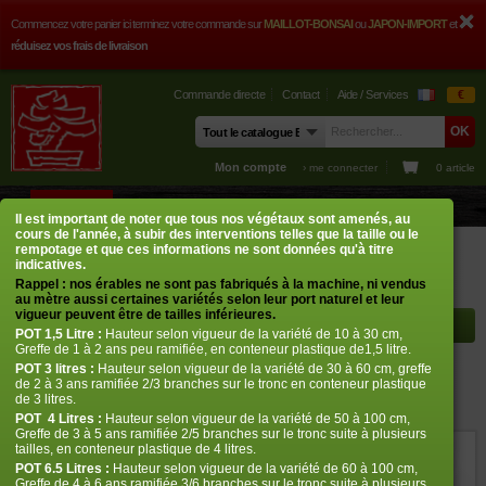
Commencez votre panier ici terminez votre commande sur
MAILLOT-BONSAI
ou
JAPON-IMPORT
et
réduisez vos frais de livraison
Commande directe
Contact
Aide / Services
€
Mon compte
› me connecter
0 article
BOUTIQUE
CONSEILS
PHOTOS
GUY MAILLOT
CONTACT
Il est important de noter que tous nos végétaux sont amenés, au
cours de l'année, à subir des interventions telles que la taille ou le
Boutique
Erables japonais
Mikazuki taille baby
rempotage et que ces informations ne sont données qu'à titre
indicatives.
Rappel : nos érables ne sont pas fabriqués à la machine, ni vendus
Rayon à afficher
au mètre aussi certaines variétés selon leur port naturel et leur
vigueur peuvent être de tailles inférieures.
POT
1,5 Litre :
Hauteur selon vigueur de la variété de 10 à 30 cm,
Greffe de 1 à 2 ans peu ramifiée, en conteneur plastique de1,5 litre.
POT
3 litres :
Hauteur selon vigueur de la variété de 30 à 60 cm, greffe
Mikazuki taille baby
de 2 à 3 ans ramifiée 2/3 branches sur le tronc en conteneur plastique
de 3 litres.
Acer palmatum mikazuki
POT
4 Litres :
Hauteur selon vigueur de la variété de 50 à 100 cm,
Greffe de 3 à 5 ans ramifiée 2/5 branches sur le tronc suite à plusieurs
tailles, en conteneur plastique de 4 litres.
ref. : 12187
POT 6.5 Litres :
Hauteur selon vigueur de la variété de 60 à 100 cm,
Greffe de 4 à 6 ans ramifiée 3/6 branches sur le tronc suite à plusieurs