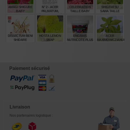
AMAGI SHIGURE
N° 2 - ACER
CELEBRATION
SHIGITATSU
BABY
PALMATUM,
TAILLE BABY
SAWA TAILLE
ÉRABLE PALMÉ
BABY
(SUITE)
€
€
€
€
38,00
4,00
55,00
32,00
DISSECTUM BENI
HOSTA LEMON
ENGRAIS
ACER
SHIDARE
SNAP
NUTRICOTE PLUS
MAXIMOWICZIANUM
VARIEGATED
6M 1 KILO
BABY
€
€
€
€
45,00
14,00
22,50
32,00
Paiement sécurisé
Livraison
Nos partenaires logistique :