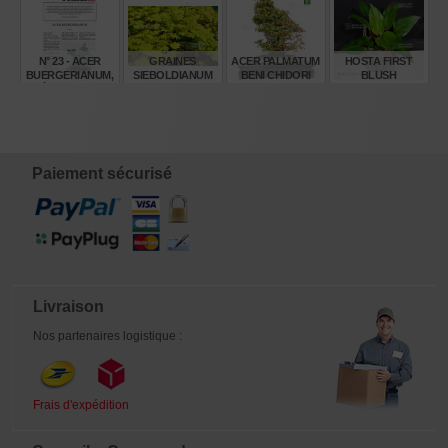
€
€
€
€
16,50
14,00
55,00
8,00
N° 23 - ACER
GRAINES
ACER PALMATUM
HOSTA FIRST
BUERGERIANUM,
SIEBOLDIANUM
BENI CHIDORI
BLUSH
ÉRABLE DE
SEKI NO KEGON
24070257
BURGER PART 1
€
€
€
€
4,00
8,00
3.290,00
13,00
Paiement sécurisé
Livraison
Nos partenaires logistique :
Frais d'expédition