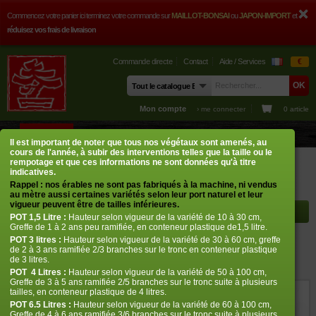
Commencez votre panier ici terminez votre commande sur
MAILLOT-BONSAI
ou
JAPON-IMPORT
et
réduisez vos frais de livraison
Commande directe
Contact
Aide / Services
€
Mon compte
› me connecter
0 article
BOUTIQUE
CONSEILS
PHOTOS
GUY MAILLOT
CONTACT
Il est important de noter que tous nos végétaux sont amenés, au
cours de l'année, à subir des interventions telles que la taille ou le
Boutique
Erables japonais
Baby ghost
rempotage et que ces informations ne sont données qu'à titre
indicatives.
Rappel : nos érables ne sont pas fabriqués à la machine, ni vendus
Rayon à afficher
au mètre aussi certaines variétés selon leur port naturel et leur
vigueur peuvent être de tailles inférieures.
POT
1,5 Litre :
Hauteur selon vigueur de la variété de 10 à 30 cm,
Greffe de 1 à 2 ans peu ramifiée, en conteneur plastique de1,5 litre.
POT
3 litres :
Hauteur selon vigueur de la variété de 30 à 60 cm, greffe
Baby ghost
de 2 à 3 ans ramifiée 2/3 branches sur le tronc en conteneur plastique
de 3 litres.
Acer palmatum baby ghost
POT
4 Litres :
Hauteur selon vigueur de la variété de 50 à 100 cm,
Greffe de 3 à 5 ans ramifiée 2/5 branches sur le tronc suite à plusieurs
tailles, en conteneur plastique de 4 litres.
ref. : 10353
POT 6.5 Litres :
Hauteur selon vigueur de la variété de 60 à 100 cm,
Greffe de 4 à 6 ans ramifiée 3/6 branches sur le tronc suite à plusieurs