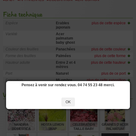
Fiche technique
Espèce
Erables
plus de cette espèce
japonais
Variété
Acer
palmatum
baby ghost
Couleur des feuilles
Panachées
plus de cette couleur
Forme des feuilles
Palmées
plus de cette forme
Hauteur adulte
Entre 2 et 4
plus de cette hauteur
mètres
Port
Naturel
plus de ce port
Exposition
Mi-ombre
plus de cette exposition
Pensez à venir sur rendez vous. 04 74 55 23 48 merci.
Vous aimerez aussi les produits suivants
OK
NANDINA
HOSTA LEMON
CELEBRATION
GRAINES D'ACER
DOMESTICA
SNAP
TAILLE BABY
PALMATUM
TWILIGHT ®
MOONRISE