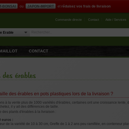
T-BONSAI
ou
JAPON-IMPORT
et
réduisez vos frais de livraison
Commande directe
Contact
Aide / Services
MAILLOT
CONTACT
 des érables
aille des érables en pots plastiques lors de la livraison ?
 à la vente plus de 1000 variétés d'érables, certaines ont une croissance lente, d'
etez, il y ait des différences de taille.
 des plants d'érables à la livraison :
0 euros :
ur de la variété de 10 à 30 cm, Greffe de 1 à 2 ans peu ramifiée, en conteneur plast