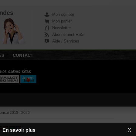
ndes
Mon compte
Mon panier
Newsletter
Abonnement RSS
Aide / Services
NS
CONTACT
 nos autres sites
nsaï 2013 - 2026
En savoir plus
X