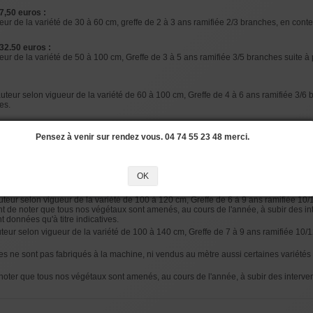
7,50 euros :
ur de la variété de 30 à 60 cm, greffe de 2 à 3 ans ramifiée 2/3 branches, en conten
32.50 euros :
ur de la variété de 50 à 100 cm, Greffe de 3 à 5 ans ramifiée 3/5 branches suite à pl
uteur selon vigueur de la variété de 60 à 100 cm, Greffe de 4 à 6 ans ramifiée 3/6 b
res.
teur selon vigueur de la variété de 80 à 120 cm, Greffe de 4 à 6 ans ramifiée 6/10 b
Pensez à venir sur rendez vous. 04 74 55 23 48 merci.
res
teur selon vigueur de la variété de 100 à 120 cm, Greffe de 5 à 8 ans ramifiée 10/1
OK
teur selon vigueur de la variété de 100 à 120 cm, Greffe de 6 à 9 ans ramifiée 10/1
rtant de noter que tous nos végétaux sont amenés, au cours de l'année, à subir des in
t données qu'à titre indicatives.
uteur selon vigueur de la variété de 100 à 140 cm, Greffe de 7 à 9 ans ramifiée 10/1
s ne sont pas fabriqués à la machine, ni vendus au mètre aussi certaines variétés se
 noter que tous nos végétaux sont amenés, au cours de l'année, à subir des intervent