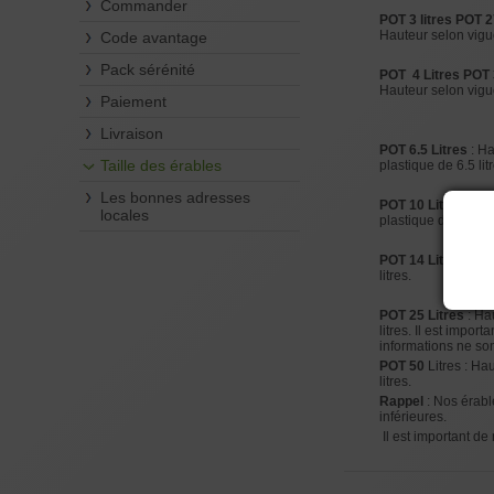
Commander
POT
3 litres POT 2
Hauteur selon vigue
Code avantage
Pack sérénité
POT
4 Litres POT 
Hauteur selon vigue
Paiement
Livraison
POT 6.5 Litres
: Ha
Taille des érables
plastique de 6.5 lit
Les bonnes adresses
POT 10 Litres
: Hau
locales
plastique de 10 lit
POT 14 Litres
: Hau
litres.
POT 25 Litres
: Hau
litres. Il est impo
informations ne son
POT 50
Litres : Ha
litres.
Rappel
: Nos érable
inférieures.
Il est important de