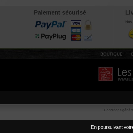
Paiement sécurisé
Li
Nos 
BOUTIQUE
Conditions généra
Traduction Goog
En poursuivant votre