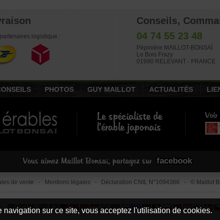
vraison
Conseils, Comma
04 74 55 23 48
partenaires logistique :
Pépinière MAILLOT-BONSAÏ
Le Bois Frazy
01990 RELEVANT - FRANCE
CONSEILS
PHOTOS
GUY MAILLOT
ACTUALITÉS
LIE
Le spécialiste de
Voir
l'érable japonais
facebook
Vous aimez Maillot Bonsaï, partagez sur
les de vente
-
Mentions légales
- Déclaration CNIL N°1094366 - © Maillot Bo
le
 navigation sur ce site, vous acceptez l'utilisation de cookies.