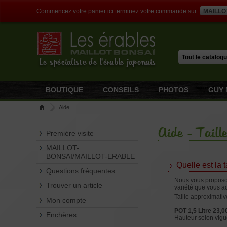
Commencez votre panier ici terminez votre commande sur
MAILLO
Le spécialiste de l'érable japonais
BOUTIQUE
CONSEILS
PHOTOS
GUY 
Aide
Aide - Taille
Première visite
MAILLOT-
BONSAI/MAILLOT-ERABLE
Quelle est la t
Questions fréquentes
Nous vous proposons
Trouver un article
variété que vous ach
Taille approximative
Mon compte
POT
1,5 Litre 23,0
Enchères
Hauteur selon vigue