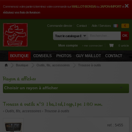
Commencez votre panier ici terminez votre commande sur
MAILLOT-BONSAI
ou
JAPON-IMPORT
et
réduisez vos frais de livraison
Commande directe
Contact
Aide / Services
€
Mon compte
› me connecter
0 article
BOUTIQUE
CONSEILS
PHOTOS
GUY MAILLOT
CONTACT
Boutique
Outils, fils, accessoires
Trousse à outils
Trousse à outils n°3 1ba,1cd,1cgp,1pc 180 mm.
Rayon à afficher
Trousse à outils n°3 1ba,1cd,1cgp,1pc 180 mm.
› Outils, fils, accessoires › Trousse à outils
ref. : 5455