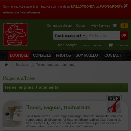
Commencez votre panier ici terminez votre commande sur
MAILLOT-BONSAI
ou
JAPON-IMPORT
et
réduisez vos frais de livraison
Commande directe
Contact
Aide / Services
€
Mon compte
› me connecter
0 article
BOUTIQUE
CONSEILS
PHOTOS
GUY MAILLOT
CONTACT
Boutique
Terres, engrais, traitements
Rayon à afficher
Terres, engrais, traitements
Vous trouverez sur ces pages un large choix de substrats pour vos
rempotages ainsi que les fertilisants indispensables à la réussite de
beaux arbres. Quelques produits de traitements pour lutter contre
d'éventuelles attaques parasitaires ou fongiques.