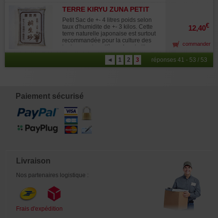
Elle sert aussi à la fabrication de
comme couche de drainage pour les
kokedama boule composée de terre
TERRE KIRYU ZUNA PETIT
autres espèces et ou en mélange
de ketoh, de sphaigne et de terre
SAC 4L
avec de l'akadama.
Petit Sac de +- 4 litres poids selon
akadama sur laquelle on plante des
€
taux d'humidite de +- 3 kilos. Cette
12,40
vivaces ou petits arbustes. Pour
terre naturelle japonaise est surtout
maintenir l'ensemble on peut utiliser
recommandée pour la culture des
du grillage très fin ou du fil de pêche.
commander
juniperus et conifères. Aussi utile
comme couche de drainage pour les
◄
1
2
3
réponses 41 - 53 / 53
autres espèces et ou en mélange
avec de l'akadama.
Paiement sécurisé
Livraison
Nos partenaires logistique :
Frais d'expédition