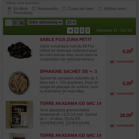
Affinez votre recherche...
En stock
Nouveautés
Coups de cœur
Articles rares
Promotions
résultats
◄
1
2
3
réponses 41 - 53 / 53
par
SABLE FUJI ZUNA PETIT
page
SACHET +- 2 LITRES.
Sable volcanique noir du Mt Fuji.
€
Utilisé en drainage notament pour
6,00
les mini bonsai mais aussi dans la
composition de mélange terreux
commander
pour caduques. Poids approximatif
selon taux d'humidité : +- 1.5 kilos.
SPHAIGNE SACHET DE +- 3
Utilisé aussi pour la présentation
LITRES
des suiseki dans leur suiban.(voir
Sachet de sphaigne naturelle de 3
exemple de suiseki mis en scene en
€
litres soit +- 150 grammes. Pour un
5,00
photos).
usage en placage de surface, pour
la réalisation de marcottes
commander
aériennes. Grâce à son très fort
pouvoir de rétention de l'eau la
TERRE AKADAMA GD SAC 14
sphaigne trouve de nombreux usage
LITRES
dans la culture des bonsaï. De plus
Terre akadama granulométrie
elle aére le sol de vos cultures. Elle
€
moyenne Ø -+1/3/ 1/5 mm. Sachet
26,00
s'utilise à raison de 10 à 20 pour
de +- 14 litres. QUALITÉ
cent aussi bien avec de la terre
SUPERIEURE, EXTRA DURE
commander
akadama qu'en adjonction à du
SECHAGE DE PLUS DE 2 ANS.
terreau horticole. Elle peut être
Poids selon taux d'humidité de 8.15
incorporée dans le mélange terreux
TERRE AKADAMA GD SAC 14
kilos. Pour une utilisation pure ou