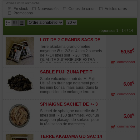
Affinez votre recherche...
En stock
Nouveautés
Coups de cœur
Articles rares
Promotions
résultats
réponses 1 - 14 / 14
par
LOT DE 2 GRANDS SACS DE
page
TERRE AKADAMA
Terre akadama granulométrie
€
moyenne Ø +- 2/3 et 4 mm 2 sachets
50,50
de +- 14 litres soit +- 28 litres.
QUALITE SUPERIEURE EXTRA
commander
DURE , SECHAGE DE PLUS DE 2
ANS. Poids selon taux d'humidité de
SABLE FUJI ZUNA PETIT
8.15 kilos. Soit +- 16.30 kilos Pour
SACHET +- 2 LITRES.
une utilisation pure ou avec
Sable volcanique noir du Mt Fuji.
adjonction de graviers , sable à gros
€
Utilisé en drainage notament pour
6,00
grains ou pouzzolane mais pas de
les mini bonsai mais aussi dans la
terreau.Pour la culture de tous les
composition de mélange terreux
commander
conifères et caduques sauf azalées
pour caduques. Poids approximatif
/rhododendrons.Cette terre naturelle
selon taux d'humidité : +- 1.5 kilos.
d'origine volcanique est prélevée en
SPHAIGNE SACHET DE +- 3
Utilisé aussi pour la présentation
montagne dans certaines régions du
LITRES
des suiseki dans leur suiban.(voir
Sachet de sphaigne naturelle de 3
Japon . Ses principales qualités sont
exemple de suiseki mis en scene en
€
litres soit +- 150 grammes. Pour un
5,00
le drainage et l'aération des racines
photos).
usage en placage de surface, pour
indispensable à la bonne croissance
la réalisation de marcottes
et santé de vos bonsais. Par contre
commander
aériennes. Grâce à son très fort
cette terre n'est pas nutritive aussi
pouvoir de rétention de l'eau la
faut'il fertiliser copieusement par
TERRE AKADAMA GD SAC 14
sphaigne trouve de nombreux usage
exemple avec les produits