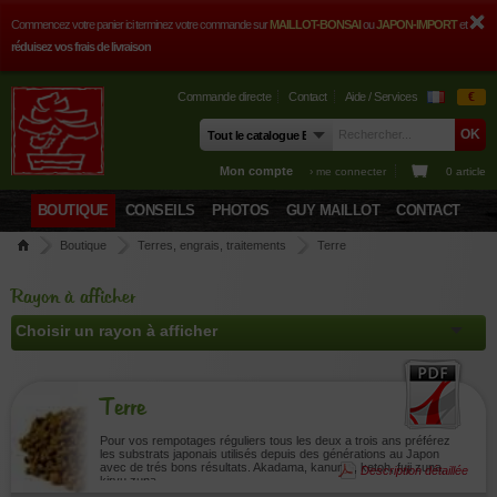
Commencez votre panier ici terminez votre commande sur
MAILLOT-BONSAI
ou
JAPON-IMPORT
et
réduisez vos frais de livraison
Commande directe
Contact
Aide / Services
€
Mon compte
› me connecter
0 article
BOUTIQUE
CONSEILS
PHOTOS
GUY MAILLOT
CONTACT
Boutique
Terres, engrais, traitements
Terre
Rayon à afficher
Terre
Pour vos rempotages réguliers tous les deux a trois ans préférez
les substrats japonais utilisés depuis des générations au Japon
avec de trés bons résultats. Akadama, kanuma, ketoh, fuji zuna,
Description détaillée
kiryu zuna.