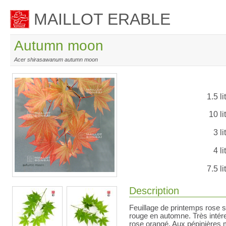
MAILLOT ERABLE
Autumn moon
Acer shirasawanum autumn moon
1.5 li
10 li
3 li
4 li
7.5 li
Description
Feuillage de printemps rose 
rouge en automne. Très intér
rose orangé. Aux pépinières ma