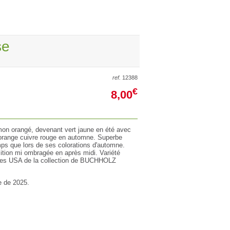
se
ref.
12388
€
8,00
mon orangé, devenant vert jaune en été avec
orange cuivre rouge en automne. Superbe
mps que lors de ses colorations d'automne.
sition mi ombragée en après midi. Variété
 des USA de la collection de BUCHHOLZ
e de 2025.