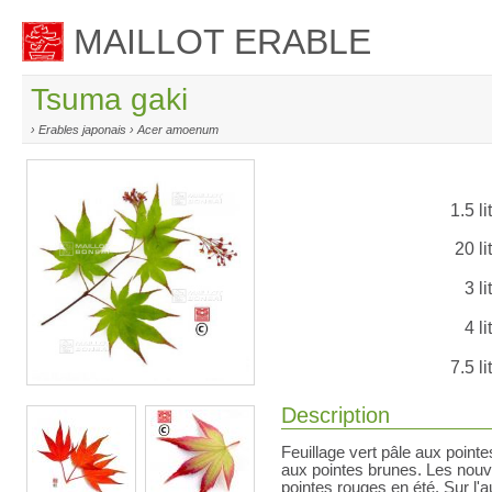
MAILLOT ERABLE
Tsuma gaki
› Erables japonais › Acer amoenum
1.5 li
20 li
3 li
4 li
7.5 li
Description
Feuillage vert pâle aux point
aux pointes brunes. Les nouv
pointes rouges en été. Sur l'