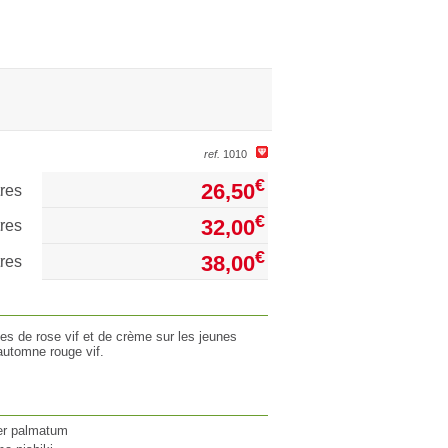
ref.
1010
€
26,50
tres
€
32,00
tres
€
38,00
tres
es de rose vif et de crème sur les jeunes
automne rouge vif.
er palmatum