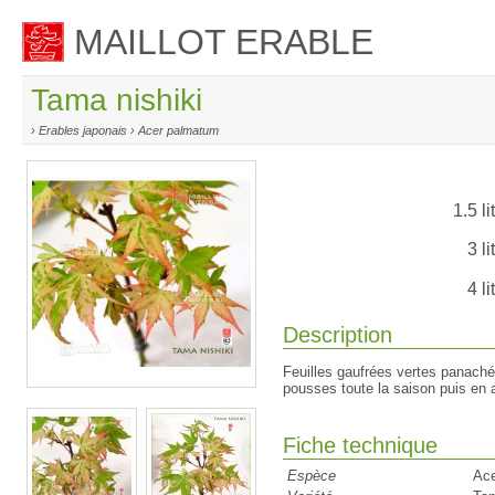
MAILLOT ERABLE
Tama nishiki
› Erables japonais › Acer palmatum
1.5 li
3 li
4 li
Description
Feuilles gaufrées vertes panaché
pousses toute la saison puis en 
Fiche technique
Espèce
Ac