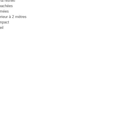
a nishiki
nachées
lmées
érieur à 2 mètres
mpact
eil