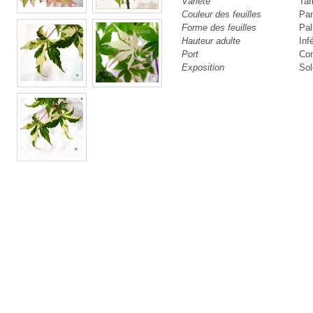
Variété
Tam
Couleur des feuilles
Pa
Forme des feuilles
Pa
Hauteur adulte
Inf
Port
Co
Exposition
Sol