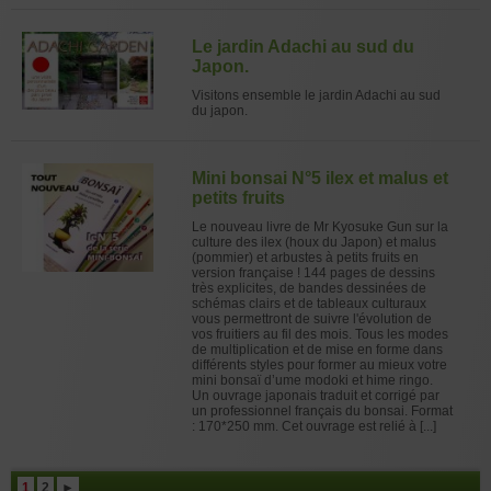
Le jardin Adachi au sud du
Japon.
Visitons ensemble le jardin Adachi au sud
du japon.
Mini bonsai N°5 ilex et malus et
petits fruits
Le nouveau livre de Mr Kyosuke Gun sur la
culture des ilex (houx du Japon) et malus
(pommier) et arbustes à petits fruits en
version française ! 144 pages de dessins
très explicites, de bandes dessinées de
schémas clairs et de tableaux culturaux
vous permettront de suivre l'évolution de
vos fruitiers au fil des mois. Tous les modes
de multiplication et de mise en forme dans
différents styles pour former au mieux votre
mini bonsaï d’ume modoki et hime ringo.
Un ouvrage japonais traduit et corrigé par
un professionnel français du bonsai. Format
: 170*250 mm. Cet ouvrage est relié à [...]
1
2
►