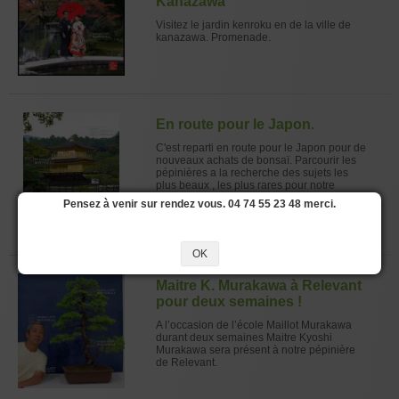
Kanazawa
Visitez le jardin kenroku en de la ville de
kanazawa. Promenade.
En route pour le Japon.
C'est reparti en route pour le Japon pour de
nouveaux achats de bonsaï. Parcourir les
pépinières a la recherche des sujets les
plus beaux , les plus rares pour notre
clientèle de passionnés. Pour le printemps
Pensez à venir sur rendez vous. 04 74 55 23 48 merci.
2015.
OK
Maitre K. Murakawa à Relevant
pour deux semaines !
A l’occasion de l’école Maillot Murakawa
durant deux semaines Maitre Kyoshi
Murakawa sera présent à notre pépinière
de Relevant.