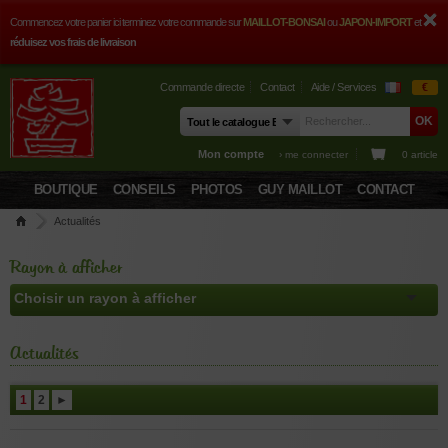
Commencez votre panier ici terminez votre commande sur
MAILLOT-BONSAI
ou
JAPON-IMPORT
et
réduisez vos frais de livraison
Commande directe
Contact
Aide / Services
€
Mon compte
› me connecter
0 article
BOUTIQUE
CONSEILS
PHOTOS
GUY MAILLOT
CONTACT
Actualités
Rayon à afficher
Actualités
1
2
►